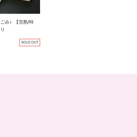
ごみ）【完熟/特
入り
SOLD OUT