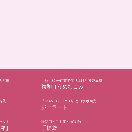
んだ梅
一粒一粒 手作業で作り上げた甘納豆風
梅和［うめなごみ］
お茶
『COZAB GELATO』とコラボ商品
ジェラート
セット
贈答用・手土産・御進物に
粧箱］
手提袋