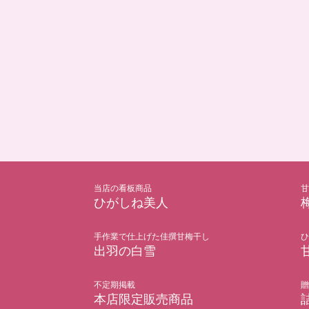
当店の看板商品
甘
ひがしね美人
手作業で仕上げた佳撰甘梅干し
ひ
出羽の白雪
不定期掲載
贈
本店限定販売商品