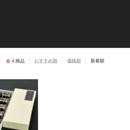
おすすめ順
価格順
新着順
全
4
商品