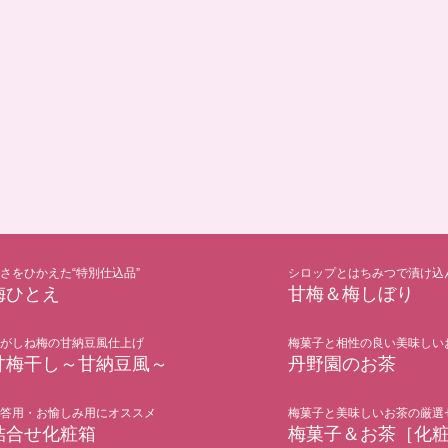
さをひかえた“特別仕込品”
シロップとはちみつで漬け込
梅ひとえ
甘梅＆梅しぼり
がしね梅の甘納豆風仕上げ
梅菓子と相性の良い美味しい
甘梅干し～甘納豆風～
丹野園のお茶
答用・お愉しみ用にオススメ
梅菓子と美味しいお茶の厳選
詰合せ化粧箱
梅菓子＆お茶［化