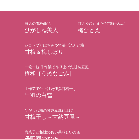
当店の看板商品
甘さをひかえた“特別仕込品”
ひがしね美人
梅ひとえ
シロップとはちみつで漬け込んだ梅
甘梅＆梅しぼり
一粒一粒 手作業で作り上げた甘納豆風
梅和［うめなごみ］
手作業で仕上げた佳撰甘梅干し
出羽の白雪
ひがしね梅の甘納豆風仕上げ
甘梅干し～甘納豆風～
梅菓子と相性の良い美味しいお茶
丹野園のお茶